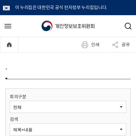
이 누리집은 대한민국 공식 전자정부 누리집입니다.
개
메
검
뉴
색
인
열
인쇄
공유
기
정
보
-
보
호
회의구분
위
검색
원