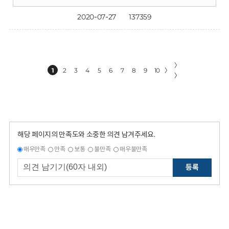
2020-07-27
137359
〉
1
2
3
4
5
6
7
8
9
10
〉
〉
해당 페이지의 만족도와 소중한 의견 남겨주세요.
매우만족
만족
보통
불만족
매우불만족
등록