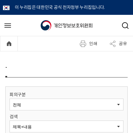
이 누리집은 대한민국 공식 전자정부 누리집입니다.
개
메
검
뉴
색
인
열
인쇄
공유
기
정
보
-
보
호
회의구분
위
검색
원