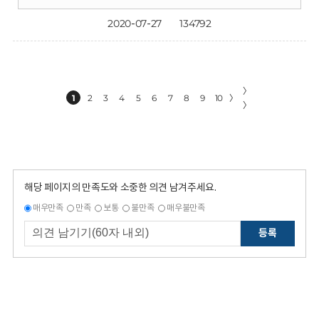
2020-07-27
134792
〉
1
2
3
4
5
6
7
8
9
10
〉
〉
해당 페이지의 만족도와 소중한 의견 남겨주세요.
매우만족
만족
보통
불만족
매우불만족
등록