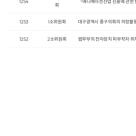
1254
「애니메이션산업 진흥에 관한 
회
1253
1소위원회
대구광역시 중구의회의 의정활동을
1252
2소위원회
법무부의 전자장치 피부착자 위치