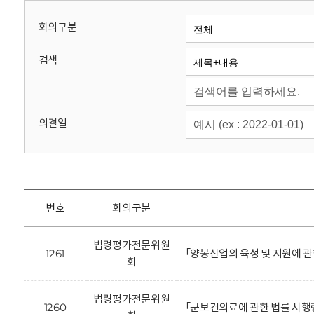
회
회의구분
검색
의결일
번호
회의구분
법령평가전문위원
1261
「양봉산업의 육성 및 지원에 관
회
법령평가전문위원
1260
「군보건의료에 관한 법률 시행