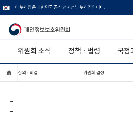
이 누리집은 대한민국 공식 전자정부 누리집입니다.
개
인
위원회 소식
정책 · 법령
국정
정
보
"접기,펼치기"
"접기,펼치기"
심의 · 의결
위원회 결정
보
호
-
위
원