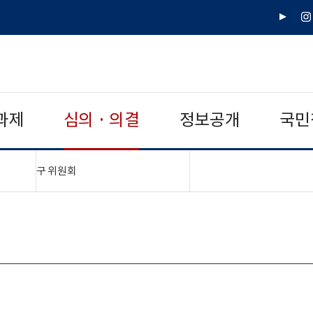
유
인
튜
스
브
타
그
램
과제
심의 · 의결
정보공개
국민
"접기,펼치기"
구 위원회