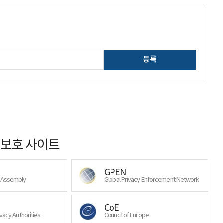
등록
보호 사이트
GPEN
y Assembly
Global Privacy Enforcement Network
CoE
ivacy Authorities
Council of Europe