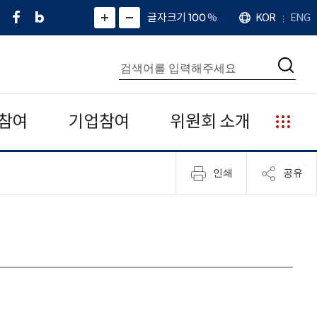
페
네
X
확
글자크기 100
%
KOR
ENG
언
화
화
이
이
(
대
어
면
면
스
버
트
수
확
축
북
블
위
대
통
소
치
검
로
터
합
색
그
)
검
색
참여
기업참여
위원회 소개
누
리
집
인쇄
공유
안
내