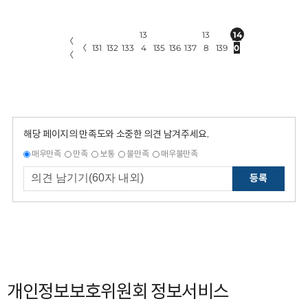
13
13
14
〈
〈
131
132
133
4
135
136
137
8
139
0
〈
해당 페이지의 만족도와 소중한 의견 남겨주세요.
매우만족
만족
보통
불만족
매우불만족
등록
개인정보보호위원회 정보서비스