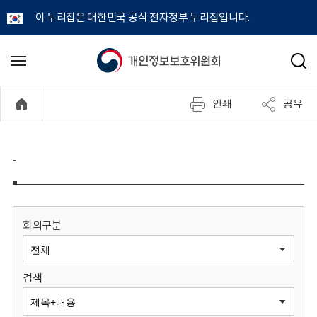
이 누리집은 대한민국 공식 전자정부 누리집입니다.
개
메
검
뉴
색
인
열
인쇄
공유
기
정
보
-
보
호
회의구분
위
검색
원