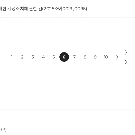
 시정조치에 관한 건(2025조이0019, 0096)
〉
1
2
3
4
5
6
7
8
9
10
〉
〉
만족