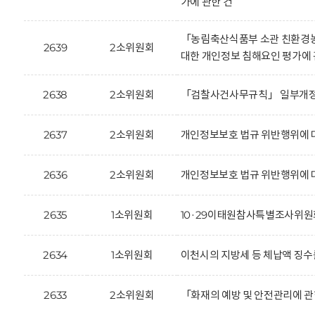
가에 관한 건
「농림축산식품부 소관 친환경농
2639
2소위원회
대한 개인정보 침해요인 평가에 
2638
2소위원회
「검찰사건사무규칙」 일부개정안
2637
2소위원회
개인정보보호 법규 위반행위에 대한 
2636
2소위원회
개인정보보호 법규 위반행위에 대한
2635
1소위원회
10·29이태원참사특별조사위원회
2634
1소위원회
이천시의 지방세 등 체납액 징수
2633
2소위원회
「화재의 예방 및 안전관리에 관