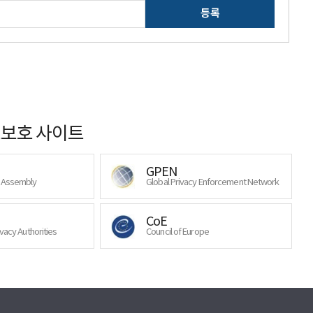
등록
보호 사이트
GPEN
y Assembly
Global Privacy Enforcement Network
CoE
ivacy Authorities
Council of Europe