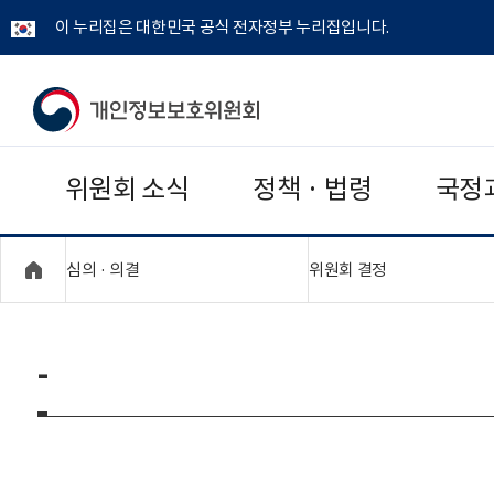
이 누리집은 대한민국 공식 전자정부 누리집입니다.
개
인
위원회 소식
정책 · 법령
국정
정
보
"접기,펼치기"
"접기,펼치기"
심의 · 의결
위원회 결정
보
호
-
위
원