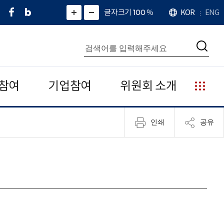
페
네
X
확
글자크기 100
%
KOR
ENG
언
화
화
이
이
(
대
어
면
면
스
버
트
수
확
축
북
블
위
대
통
소
치
검
로
터
합
색
그
)
검
색
참여
기업참여
위원회 소개
누
리
집
인쇄
공유
안
내