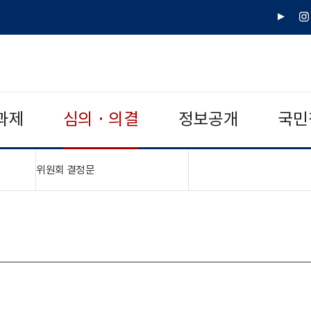
유
인
튜
스
브
타
그
램
과제
심의 · 의결
정보공개
국민
"접기,펼치기"
위원회 결정문