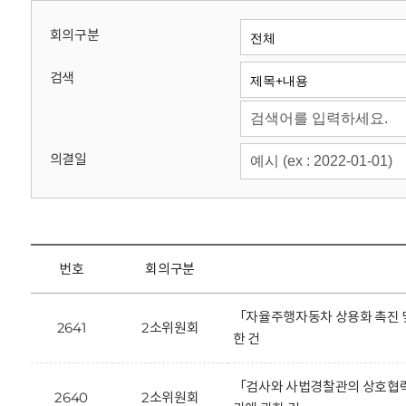
회
회의구분
검색
의결일
번호
회의구분
「자율주행자동차 상용화 촉진 및
2641
2소위원회
한 건
「검사와 사법경찰관의 상호협력
2640
2소위원회