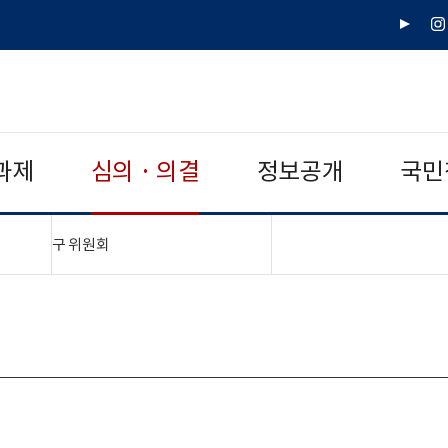
유
인
튜
스
브
타
그
램
과제
심의 · 의결
정보공개
국민
"접기,펼치기"
구 위원회