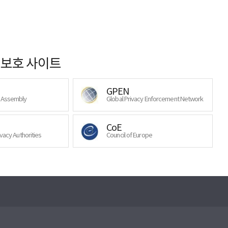
보호 사이트
GPEN
y Assembly
Global Privacy Enforcement Network
CoE
ivacy Authorities
Council of Europe