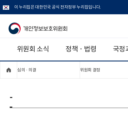
이 누리집은 대한민국 공식 전자정부 누리집입니다.
개
인
위원회 소식
정책 · 법령
국정
정
보
"접기,펼치기"
"접기,펼치기"
심의 · 의결
위원회 결정
보
호
-
위
원