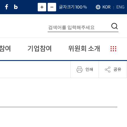
페
네
X
확
글자크기 100
%
KOR
ENG
언
화
화
이
이
(
대
어
면
면
스
버
트
수
확
축
북
블
위
대
통
소
치
검
로
터
합
색
그
)
검
색
참여
기업참여
위원회 소개
누
리
집
인쇄
공유
안
내