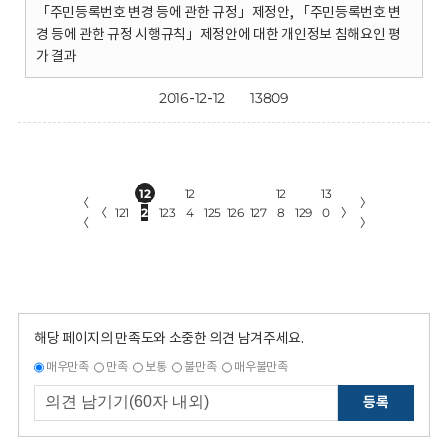
「주민등록번호 변경 등에 관한 규정」제정안, 「주민등록번호 변
경 등에 관한 규정 시행규칙」제정안에 대한 개인정보 침해요인 평
가 결과
2016-12-12
13809
12
12
12
13
〈
〉
〈
121
2
123
4
125
126
127
8
129
0
〉
〈
〉
해당 페이지의 만족도와 소중한 의견 남겨주세요.
매우만족
만족
보통
불만족
매우불만족
등록