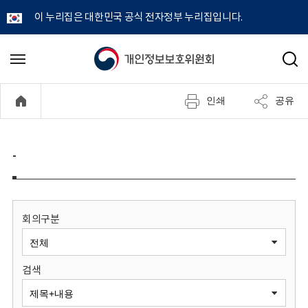
이 누리집은 대한민국 공식 전자정부 누리집입니다.
개
메
검
뉴
색
인
열
인쇄
공유
기
정
보
-
보
호
회의구분
위
검색
원