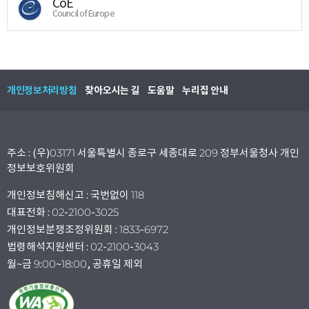
CoE
Council of Europe
개인정보처리방침
찾아오시는 길
도움말
누리집 안내
주소 : (우)03171 서울특별시 종로구 세종대로 209 정부서울청사 개인
정보보호위원회
개인정보침해신고 : 국번없이 118
대표전화 : 02-2100-3025
개인정보분쟁조정위원회 : 1833-6972
법령해석지원센터 : 02-2100-3043
월~금 9:00~18:00, 공휴일 제외