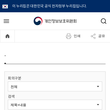
이 누리집은 대한민국 공식 전자정부 누리집입니다.
개
메
검
뉴
색
인
열
인쇄
공유
기
정
보
-
보
호
회의구분
위
검색
원