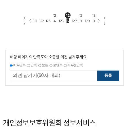
12
12
12
13
〈
〉
〈
121
122
123
4
125
6
127
8
129
0
〉
〈
〉
해당 페이지의 만족도와 소중한 의견 남겨주세요.
매우만족
만족
보통
불만족
매우불만족
등록
개인정보보호위원회 정보서비스