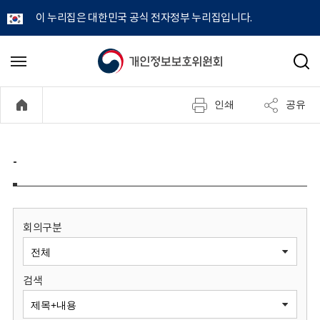
이 누리집은 대한민국 공식 전자정부 누리집입니다.
개
메
검
뉴
색
인
열
인쇄
공유
기
정
보
-
보
호
회의구분
위
검색
원