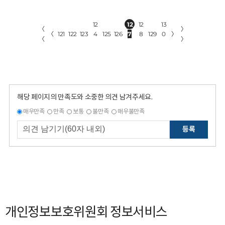
12
12
12
13
〈
〉
〈
121
122
123
4
125
126
7
8
129
0
〉
〈
〉
해당 페이지의 만족도와 소중한 의견 남겨주세요.
매우만족
만족
보통
불만족
매우불만족
등록
개인정보보호위원회 정보서비스