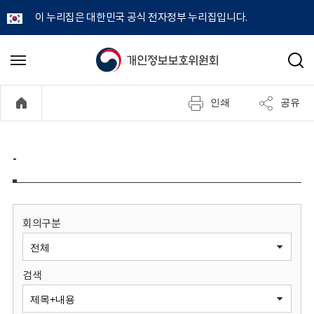
이 누리집은 대한민국 공식 전자정부 누리집입니다.
개
메
검
뉴
색
인
열
인쇄
공유
기
정
보
-
보
호
회의구분
위
검색
원