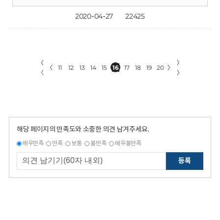
2020-04-27
22425
〈
〉
〈
11
12
13
14
15
16
17
18
19
20
〉
〈
〉
해당 페이지의 만족도와 소중한 의견 남겨주세요.
매우만족
만족
보통
불만족
매우불만족
등록