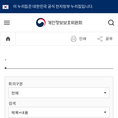
이 누리집은 대한민국 공식 전자정부 누리집입니다.
개
메
검
뉴
색
인
열
인쇄
공유
기
정
보
-
보
호
회의구분
위
검색
원