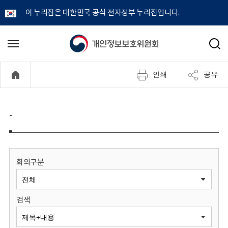
이 누리집은 대한민국 공식 전자정부 누리집입니다.
개
메
검
뉴
색
인
열
인쇄
공유
기
정
보
-
보
호
회의구분
위
검색
원