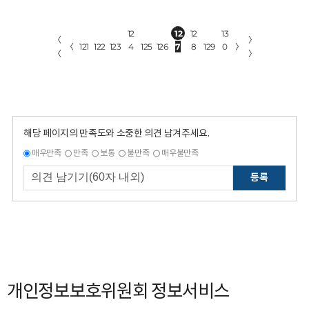
12
12
12
13
〈
〉
〈
121
122
123
4
125
126
7
8
129
0
〉
〈
〉
해당 페이지의 만족도와 소중한 의견 남겨주세요.
매우만족
만족
보통
불만족
매우불만족
등록
개인정보보호위원회 정보서비스