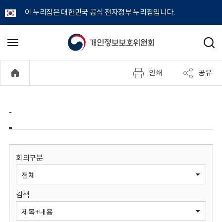
이 누리집은 대한민국 공식 전자정부 누리집입니다.
개
메
검
뉴
색
인
열
인쇄
공유
기
정
보
-
보
호
회의구분
위
검색
원