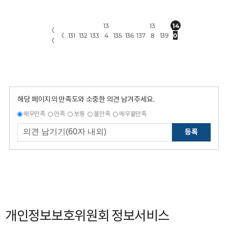
13
13
14
〈
〈
131
132
133
4
135
136
137
8
139
0
〈
해당 페이지의 만족도와 소중한 의견 남겨주세요.
매우만족
만족
보통
불만족
매우불만족
등록
개인정보보호위원회 정보서비스