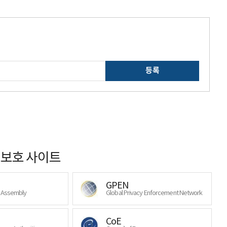
등록
보호 사이트
GPEN
y Assembly
Global Privacy Enforcement Network
CoE