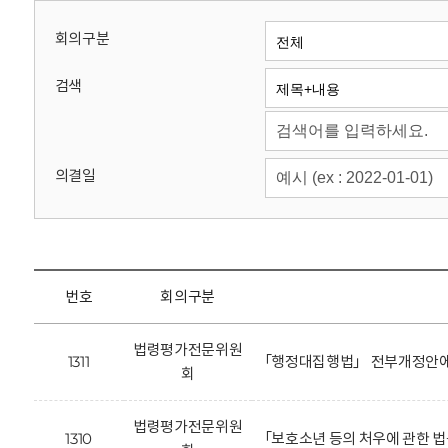
회
회의구분
검색
의결일
번호
회의구분
법령평가전문위원
1311
「행정대집행법」 전부개정안에 
회
법령평가전문위원
1310
「보호소년 등의 처우에 관한 법