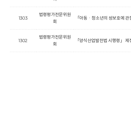
법령평가전문위원
1303
「아동ㆍ청소년의 성보호에 관한
회
법령평가전문위원
1302
「양식산업발전법 시행령」 제정
회