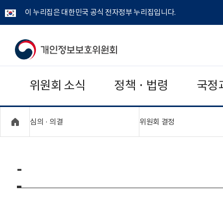
이 누리집은 대한민국 공식 전자정부 누리집입니다.
개
인
위원회 소식
정책 · 법령
국정
정
보
"접기,펼치기"
"접기,펼치기"
심의 · 의결
위원회 결정
보
호
-
위
원