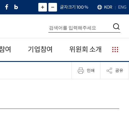
페
네
X
확
글자크기 100
%
KOR
ENG
언
화
화
이
이
(
대
어
면
면
스
버
트
수
확
축
북
블
위
대
통
소
치
검
로
터
합
색
그
)
검
색
참여
기업참여
위원회 소개
누
리
집
인쇄
공유
안
내