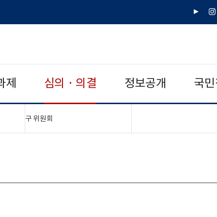
유
인
튜
스
브
타
그
램
과제
심의 · 의결
정보공개
국민
"접기,펼치기"
구 위원회