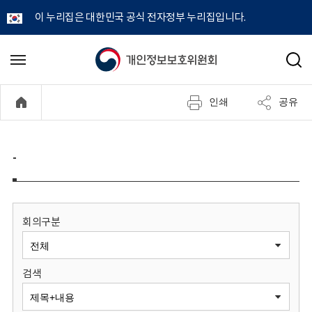
이 누리집은 대한민국 공식 전자정부 누리집입니다.
개
메
검
뉴
색
인
열
인쇄
공유
기
정
보
-
보
호
회의구분
위
검색
원