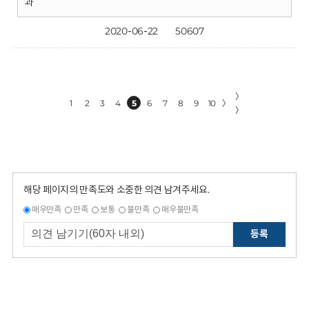
과
2020-06-22
50607
〉
1
2
3
4
5
6
7
8
9
10
〉
〉
해당 페이지의 만족도와 소중한 의견 남겨주세요.
매우만족
만족
보통
불만족
매우불만족
등록