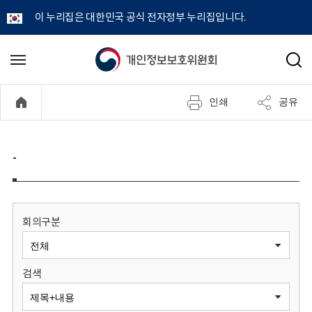
이 누리집은 대한민국 공식 전자정부 누리집입니다.
개
메
검
뉴
색
인
열
인쇄
공유
기
정
보
-
보
호
회의구분
위
검색
원