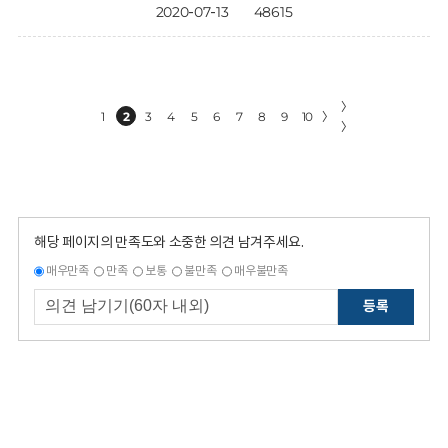
2020-07-13
48615
〉
1
2
3
4
5
6
7
8
9
10
〉
〉
해당 페이지의 만족도와 소중한 의견 남겨주세요.
매우만족
만족
보통
불만족
매우불만족
등록