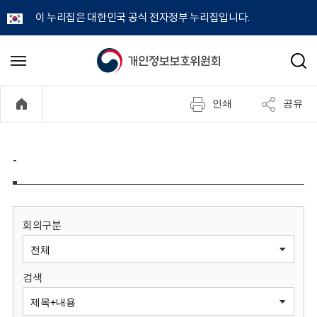
이 누리집은 대한민국 공식 전자정부 누리집입니다.
개
메
검
뉴
색
인
열
인쇄
공유
기
정
보
-
보
호
회의구분
위
검색
원