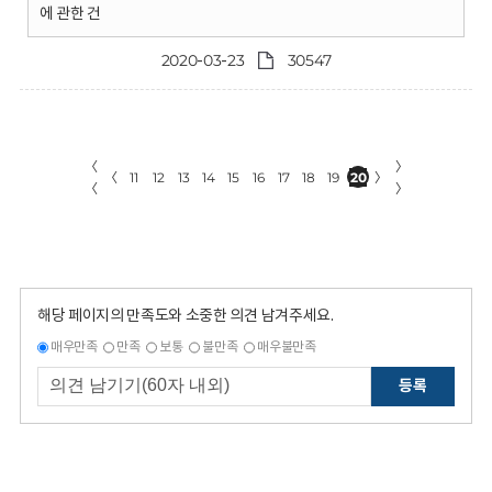
에 관한 건
2020-03-23
30547
〈
〉
〈
11
12
13
14
15
16
17
18
19
20
〉
〈
〉
해당 페이지의 만족도와 소중한 의견 남겨주세요.
매우만족
만족
보통
불만족
매우불만족
등록