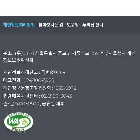
개인정보처리방침
찾아오시는 길
도움말
누리집 안내
주소 : (우)03171 서울특별시 종로구 세종대로 209 정부서울청사 개인
정보보호위원회
개인정보침해신고 : 국번없이 118
대표전화 : 02-2100-3025
개인정보분쟁조정위원회 : 1833-6972
법령해석지원센터 : 02-2100-3043
월~금 9:00~18:00, 공휴일 제외