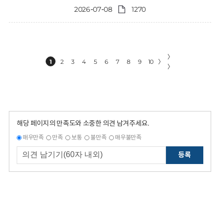
2026-07-08
1270
〉
1
2
3
4
5
6
7
8
9
10
〉
〉
해당 페이지의 만족도와 소중한 의견 남겨주세요.
매우만족
만족
보통
불만족
매우불만족
등록