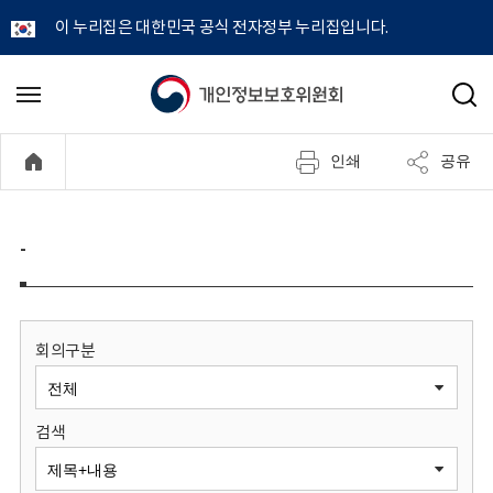
이 누리집은 대한민국 공식 전자정부 누리집입니다.
개
메
검
뉴
색
인
열
인쇄
공유
기
정
보
-
보
호
회의구분
위
검색
원