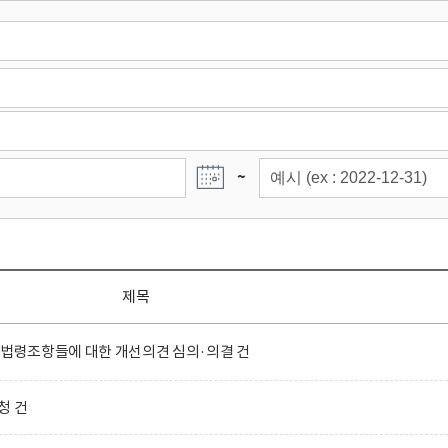
~
제목
 법령조항들에 대한 개선의견 심의·의결 건
청 건