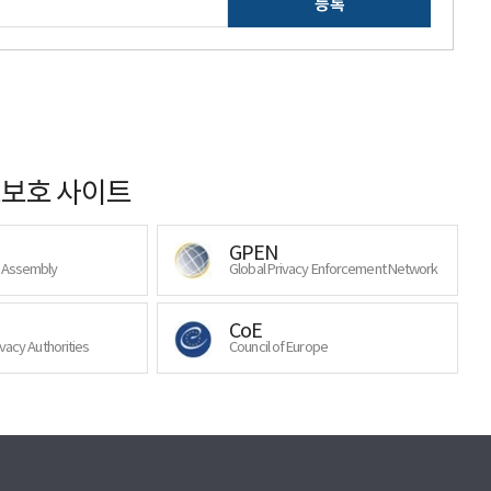
등록
보호 사이트
GPEN
y Assembly
Global Privacy Enforcement Network
CoE
ivacy Authorities
Council of Europe