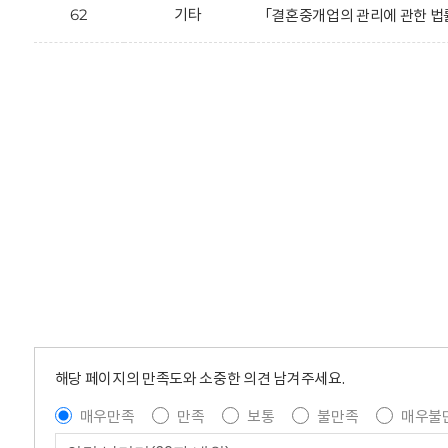
62
기타
「결혼중개업의 관리에 관한 법률 
해당 페이지의 만족도와 소중한 의견 남겨주세요.
매우만족
만족
보통
불만족
매우불