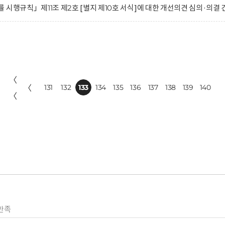
시행규칙」제11조 제2호 [별지 제10호 서식]에 대한 개선의견 심의·의결 
〈
〈
131
132
133
134
135
136
137
138
139
140
〈
만족