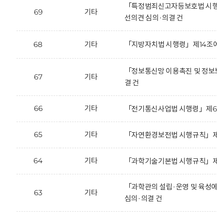
「특정범죄신고자등보호법 시행규칙」
69
기타
선의견 심의·의결 건
68
기타
「지방자치법 시행령」제14조에
「정보통신망 이용촉진 및 정보보
67
기타
결 건
66
기타
「전기통신사업법 시행령」제65조의
65
기타
「자연환경보전법 시행규칙」제35
64
기타
「과학기술기본법 시행규칙」제2조
「과학관의 설립·운영 및 육성에 
63
기타
심의·의결 건