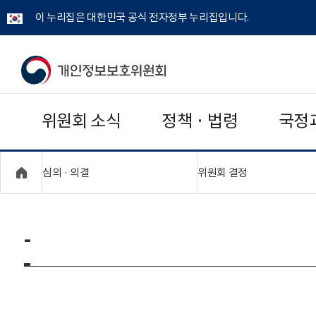
이 누리집은 대한민국 공식 전자정부 누리집입니다.
개
인
위원회 소식
정책 · 법령
국정
정
보
"접기,펼치기"
"접기,펼치기"
심의 · 의결
위원회 결정
보
호
-
위
원