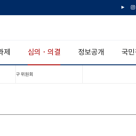
유
인
튜
스
브
타
그
램
과제
심의 · 의결
정보공개
국민
"접기,펼치기"
구 위원회