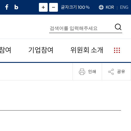
페
네
X
확
글자크기 100
%
KOR
ENG
언
화
화
이
이
(
대
어
면
면
스
버
트
수
확
축
북
블
위
대
통
소
치
검
로
터
합
색
그
)
검
색
참여
기업참여
위원회 소개
누
리
집
인쇄
공유
안
내