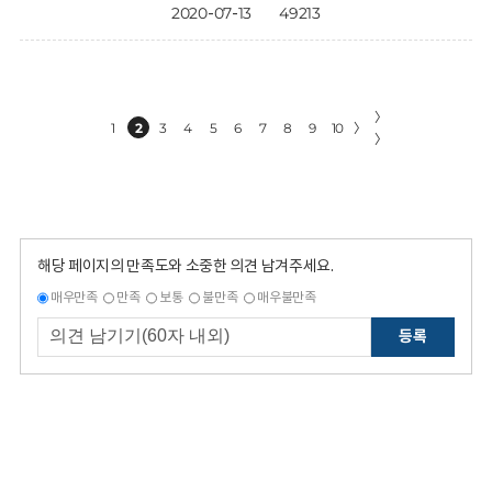
2020-07-13
49213
〉
1
2
3
4
5
6
7
8
9
10
〉
〉
해당 페이지의 만족도와 소중한 의견 남겨주세요.
매우만족
만족
보통
불만족
매우불만족
등록