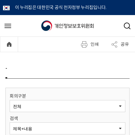
이 누리집은 대한민국 공식 전자정부 누리집입니다.
개
메
검
뉴
색
인
열
인쇄
공유
기
정
보
-
보
호
회의구분
위
검색
원