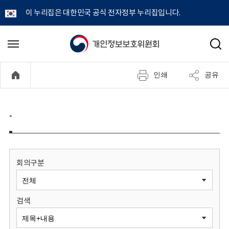
이 누리집은 대한민국 공식 전자정부 누리집입니다.
개
메
검
뉴
색
인
열
인쇄
공유
기
정
보
-
보
호
회의구분
위
검색
원