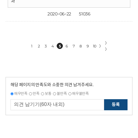
과
2020-06-22
51036
〉
1
2
3
4
5
6
7
8
9
10
〉
〉
해당 페이지의 만족도와 소중한 의견 남겨주세요.
매우만족
만족
보통
불만족
매우불만족
등록