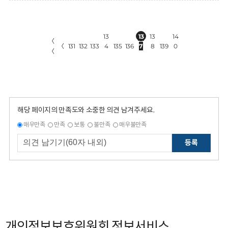
13
13
13
14
〈
〈
131
132
133
4
135
136
7
8
139
0
〈
해당 페이지의 만족도와 소중한 의견 남겨주세요.
매우만족
만족
보통
불만족
매우불만족
등록
개인정보보호위원회 정보서비스