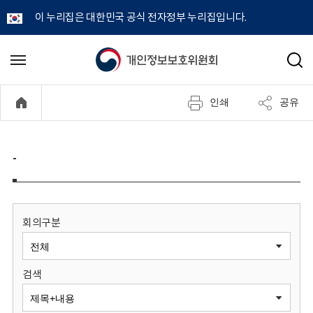
이 누리집은 대한민국 공식 전자정부 누리집입니다.
개
메
검
뉴
색
인
열
인쇄
공유
기
정
보
-
보
호
회의구분
위
검색
원