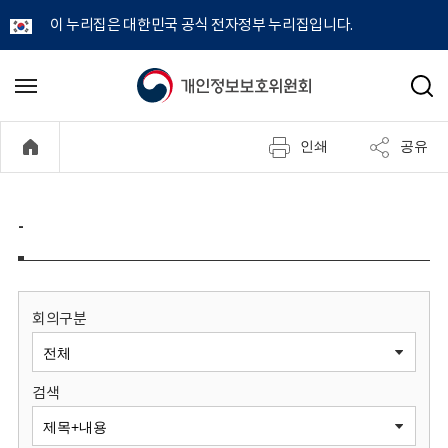
이 누리집은 대한민국 공식 전자정부 누리집입니다.
개
메
검
뉴
색
인
열
인쇄
공유
기
정
보
-
보
호
회의구분
위
검색
원