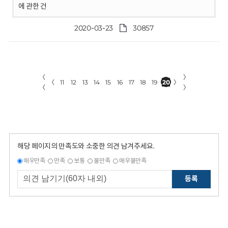
에 관한 건
2020-03-23
30857
〈
〉
〈
11
12
13
14
15
16
17
18
19
20
〉
〈
〉
해당 페이지의 만족도와 소중한 의견 남겨주세요.
매우만족
만족
보통
불만족
매우불만족
등록