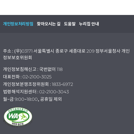
개인정보처리방침
찾아오시는 길
도움말
누리집 안내
주소 : (우)03171 서울특별시 종로구 세종대로 209 정부서울청사 개인
정보보호위원회
개인정보침해신고 : 국번없이 118
대표전화 : 02-2100-3025
개인정보분쟁조정위원회 : 1833-6972
법령해석지원센터 : 02-2100-3043
월~금 9:00~18:00, 공휴일 제외