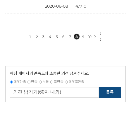
2020-06-08
47710
〉
1
2
3
4
5
6
7
8
9
10
〉
〉
해당 페이지의 만족도와 소중한 의견 남겨주세요.
매우만족
만족
보통
불만족
매우불만족
등록