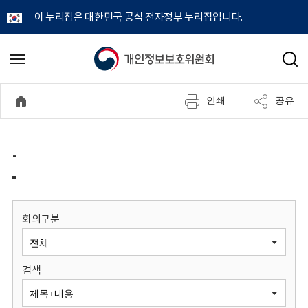
이 누리집은 대한민국 공식 전자정부 누리집입니다.
개
메
검
뉴
색
인
열
인쇄
공유
기
정
보
-
보
호
회의구분
위
검색
원