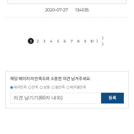
2020-07-27
134035
〉
1
2
3
4
5
6
7
8
9
10
〉
〉
해당 페이지의 만족도와 소중한 의견 남겨주세요.
매우만족
만족
보통
불만족
매우불만족
등록