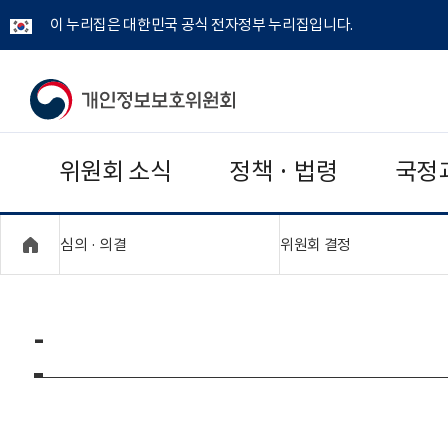
이 누리집은 대한민국 공식 전자정부 누리집입니다.
개
인
위원회 소식
정책 · 법령
국정
정
보
"접기,펼치기"
"접기,펼치기"
심의 · 의결
위원회 결정
보
호
-
위
원