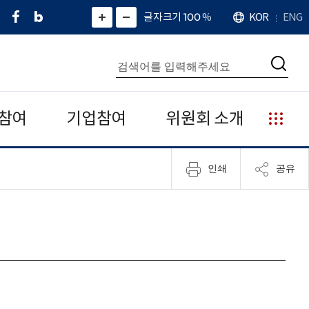
페
네
X
확
글자크기 100
%
KOR
ENG
언
화
화
이
이
(
대
어
면
면
스
버
트
수
확
축
북
블
위
대
통
소
치
검
로
터
합
색
그
)
검
색
참여
기업참여
위원회 소개
누
리
집
인쇄
공유
안
내