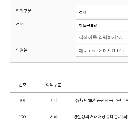
회
회의구분
검색
의결일
번호
회의구분
101
기타
국민건강보험공단의 공무원 개인
100
기타
경찰청의 거래대상 휴대폰/계좌번