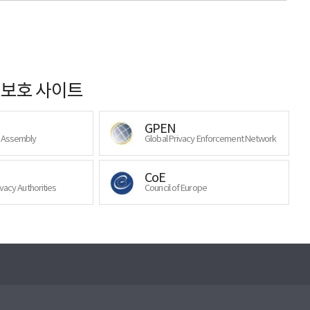
보호 사이트
GPEN
y Assembly
Global Privacy Enforcement Network
CoE
ivacy Authorities
Council of Europe