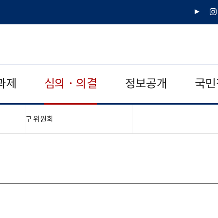
유
인
튜
스
브
타
그
램
과제
심의 · 의결
정보공개
국민
"접기,펼치기"
구 위원회