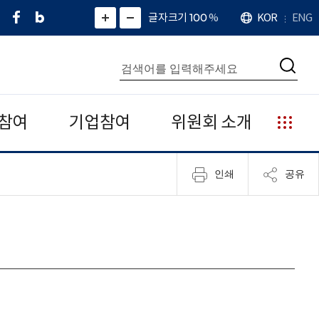
페
네
X
확
글자크기 100
%
KOR
ENG
언
화
화
이
이
(
대
어
면
면
스
버
트
수
확
축
북
블
위
대
통
소
치
검
로
터
합
색
그
)
검
색
참여
기업참여
위원회 소개
누
리
집
인쇄
공유
안
내