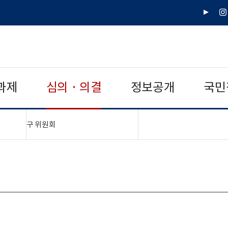
유
인
튜
스
브
타
그
램
과제
심의 · 의결
정보공개
국민
"접기,펼치기"
구 위원회