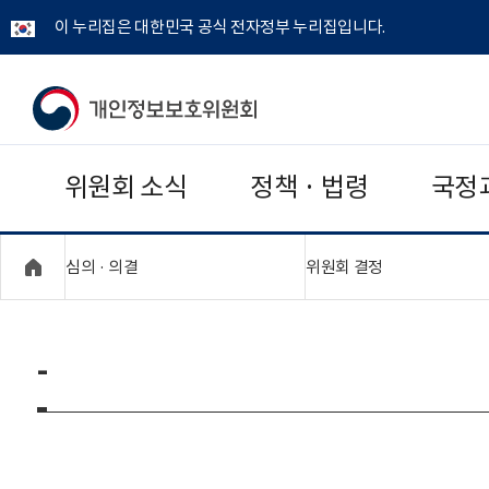
이 누리집은 대한민국 공식 전자정부 누리집입니다.
개
인
위원회 소식
정책 · 법령
국정
정
보
"접기,펼치기"
"접기,펼치기"
심의 · 의결
위원회 결정
보
호
-
위
원