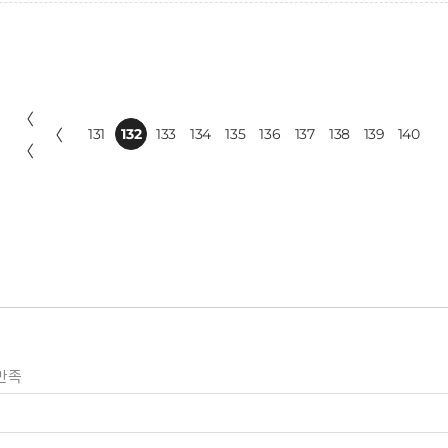
〈
〈
131
132
133
134
135
136
137
138
139
140
〈
만족