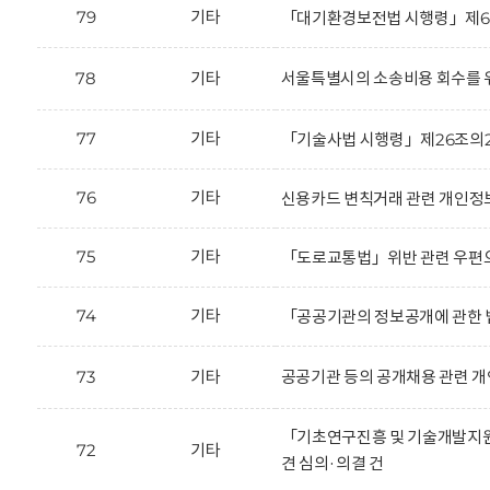
79
기타
「대기환경보전법 시행령」제66
78
기타
서울특별시의 소송비용 회수를 위
77
기타
「기술사법 시행령」제26조의2
76
기타
신용카드 변칙거래 관련 개인정보
75
기타
「도로교통법」위반 관련 우편으
74
기타
「공공기관의 정보공개에 관한 법
73
기타
공공기관 등의 공개채용 관련 개
「기초연구진흥 및 기술개발지원에
72
기타
견 심의·의결 건