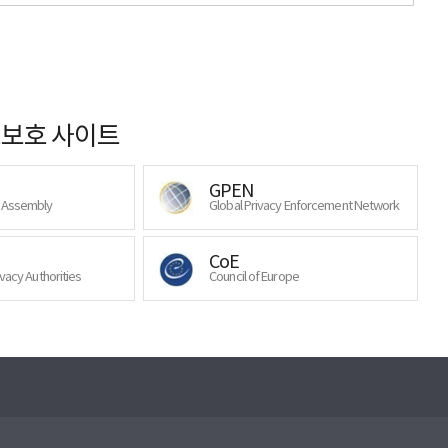
보호 사이트
GPEN
y Assembly
Global Privacy Enforcement Network
CoE
ivacy Authorities
Council of Europe