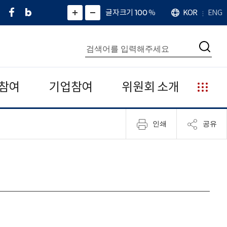
페
네
X
확
글자크기 100
%
KOR
ENG
언
화
화
이
이
(
대
어
면
면
스
버
트
수
확
축
북
블
위
대
통
소
치
검
로
터
합
색
그
)
검
색
참여
기업참여
위원회 소개
누
리
집
인쇄
공유
안
내