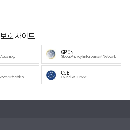
보호 사이트
GPEN
y Assembly
Global Privacy Enforcement Network
CoE
ivacy Authorities
Council of Europe