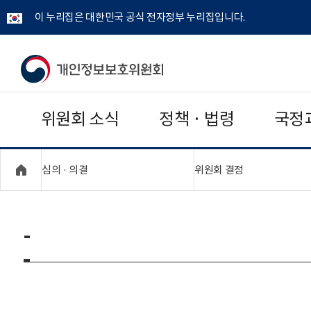
이 누리집은 대한민국 공식 전자정부 누리집입니다.
개
인
위원회 소식
정책 · 법령
국정
정
보
"접기,펼치기"
"접기,펼치기"
심의 · 의결
위원회 결정
보
호
-
위
원