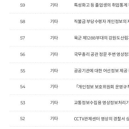
59
기타
특성화고 등 졸업생의 취업통계 
58
기타
직불금 부당수령자 개인정보의 제
57
기타
육군 제1288부대의 강원도산림
56
기타
국무총리 공관 정문 주변 영상정
55
기타
공공기관에 대한 어선정보 제공 
54
기타
「개인정보 보호위원회 운영규
53
기타
교통정보수집용 영상정보처리기기
52
기타
CCTV관제센터 영상의 경찰서 