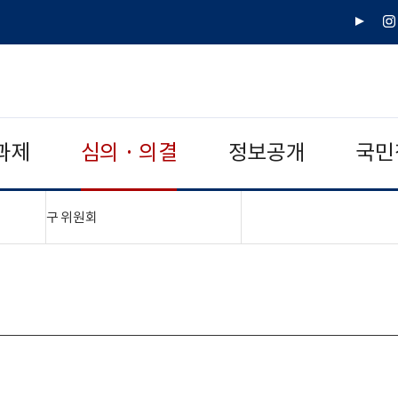
유
인
튜
스
브
타
그
램
과제
심의 · 의결
정보공개
국민
"접기,펼치기"
구 위원회