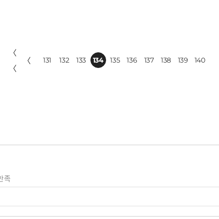
〈
〈
131
132
133
134
135
136
137
138
139
140
〈
만족