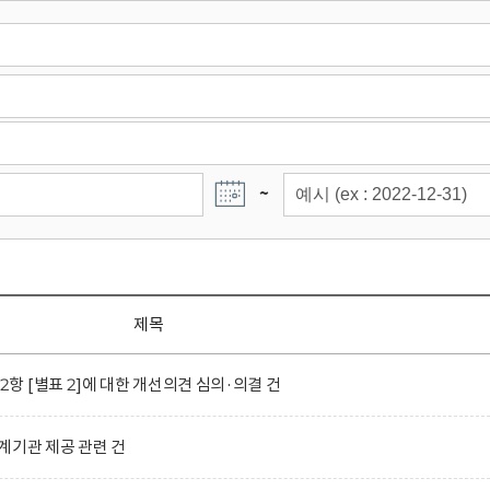
~
제목
 [별표 2]에 대한 개선의견 심의·의결 건
계기관 제공 관련 건