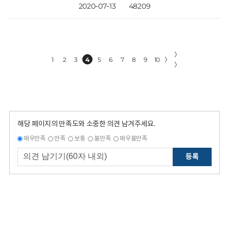
2020-07-13
48209
〉
1
2
3
4
5
6
7
8
9
10
〉
〉
해당 페이지의 만족도와 소중한 의견 남겨주세요.
매우만족
만족
보통
불만족
매우불만족
등록