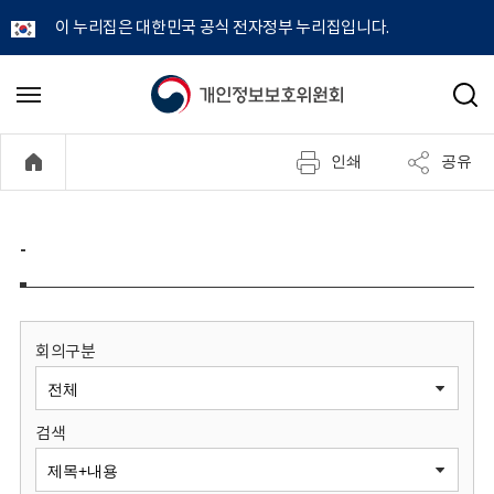
이 누리집은 대한민국 공식 전자정부 누리집입니다.
개
메
검
뉴
색
인
열
인쇄
공유
기
정
보
-
보
호
회의구분
위
검색
원