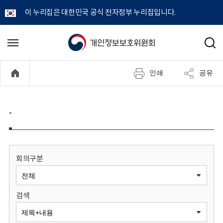
이 누리집은 대한민국 공식 전자정부 누리집입니다.
개
메
검
뉴
색
인
열
인쇄
공유
기
정
보
-
보
호
회의구분
위
검색
원