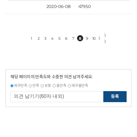
2020-06-08
47950
〉
1
2
3
4
5
6
7
8
9
10
〉
〉
해당 페이지의 만족도와 소중한 의견 남겨주세요.
매우만족
만족
보통
불만족
매우불만족
등록