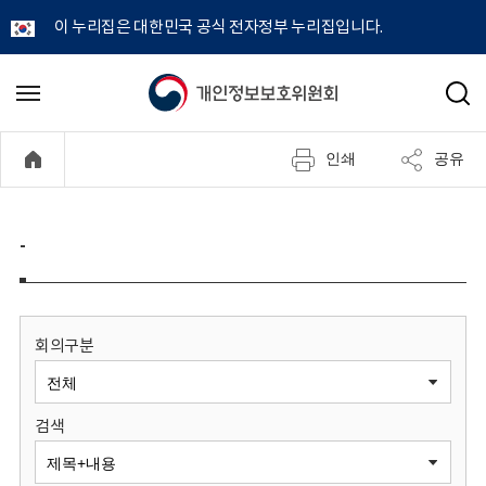
이 누리집은 대한민국 공식 전자정부 누리집입니다.
개
메
검
뉴
색
인
열
인쇄
공유
기
정
보
-
보
호
회의구분
위
검색
원