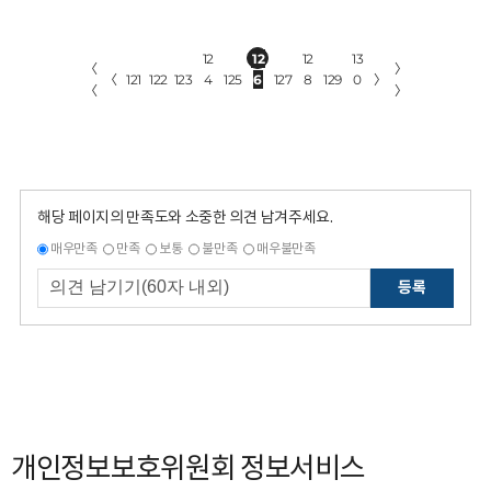
12
12
12
13
〈
〉
〈
121
122
123
4
125
6
127
8
129
0
〉
〈
〉
해당 페이지의 만족도와 소중한 의견 남겨주세요.
매우만족
만족
보통
불만족
매우불만족
등록
개인정보보호위원회 정보서비스