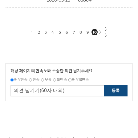
2020-05-25
68864
〉
1
2
3
4
5
6
7
8
9
10
〉
〉
해당 페이지의 만족도와 소중한 의견 남겨주세요.
매우만족
만족
보통
불만족
매우불만족
등록