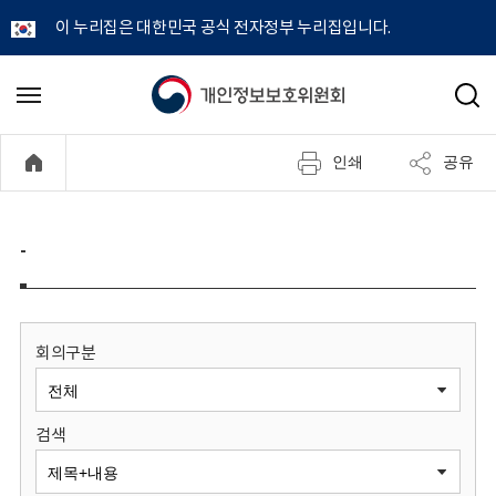
이 누리집은 대한민국 공식 전자정부 누리집입니다.
개
메
검
뉴
색
인
열
인쇄
공유
기
정
보
-
보
호
회의구분
위
검색
원