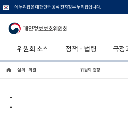
이 누리집은 대한민국 공식 전자정부 누리집입니다.
개
인
위원회 소식
정책 · 법령
국정
정
보
"접기,펼치기"
"접기,펼치기"
심의 · 의결
위원회 결정
보
호
-
위
원