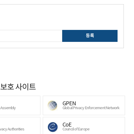
등록
보호 사이트
GPEN
y Assembly
Global Privacy Enforcement Network
CoE
ivacy Authorities
Council of Europe