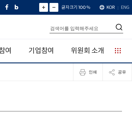
페
네
X
확
글자크기 100
%
KOR
ENG
언
화
화
이
이
(
대
어
면
면
스
버
트
수
확
축
북
블
위
대
통
소
치
검
로
터
합
색
그
)
검
색
참여
기업참여
위원회 소개
누
리
집
인쇄
공유
안
내