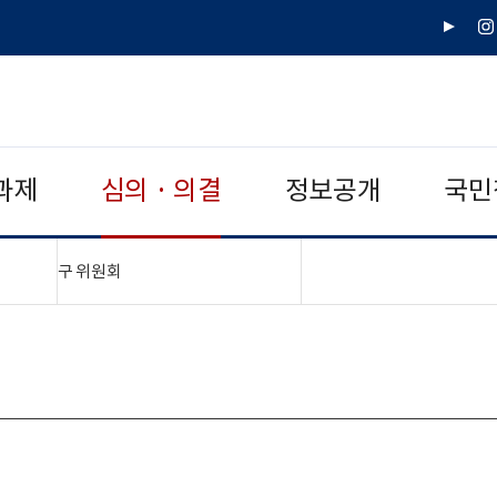
유
인
튜
스
브
타
그
램
과제
심의 · 의결
정보공개
국민
"접기,펼치기"
구 위원회