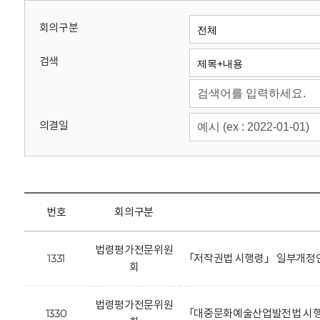
회
회의구분
검색
의결일
번호
회의구분
법령평가전문위원
1331
「저작권법 시행령」 일부개정안
회
법령평가전문위원
1330
「대중문화예술산업발전법 시행