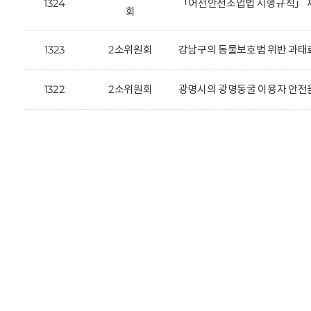
1324
「어선안전조업법 시행규칙」 제
회
1323
2소위원회
강남구의 동물보호법 위반 과태료
1322
2소위원회
광명시의 광명동굴 이용자 안전을