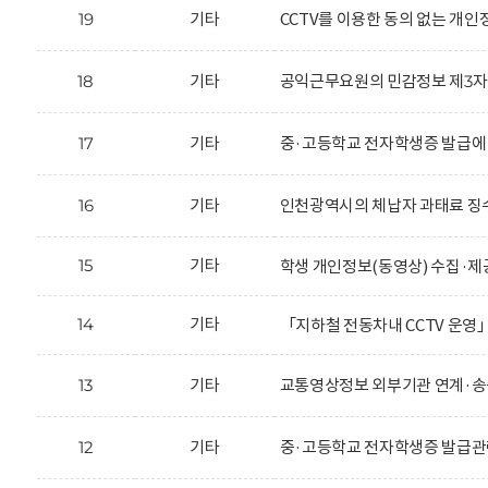
19
기타
CCTV를 이용한 동의 없는 개
18
기타
공익근무요원의 민감정보 제3자 
17
기타
중·고등학교 전자학생증 발급에
16
기타
인천광역시의 체납자 과태료 징수
15
기타
학생 개인정보(동영상) 수집·제
14
기타
「지하철 전동차내 CCTV 운영
13
기타
교통영상정보 외부기관 연계·송
12
기타
중·고등학교 전자학생증 발급관