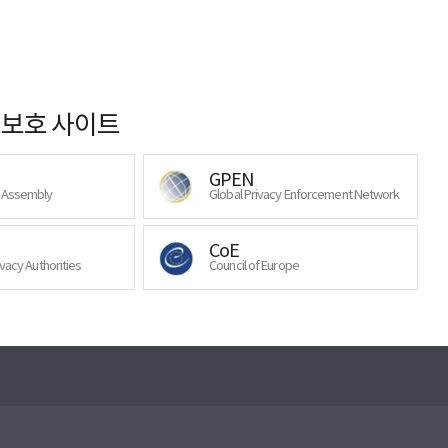
보호 사이트
GPEN
y Assembly
Global Privacy Enforcement Network
CoE
ivacy Authorities
Council of Europe