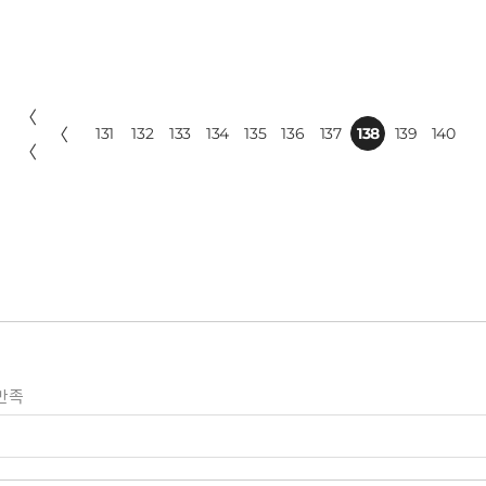
〈
〈
131
132
133
134
135
136
137
138
139
140
〈
만족