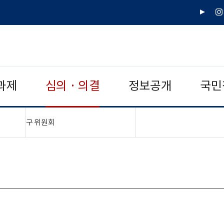
유
인
튜
스
브
타
그
램
과제
심의 · 의결
정보공개
국민
"접기,펼치기"
구 위원회