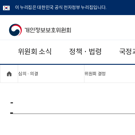
이 누리집은 대한민국 공식 전자정부 누리집입니다.
개
인
위원회 소식
정책 · 법령
국정
정
보
"접기,펼치기"
"접기,펼치기"
심의 · 의결
위원회 결정
보
호
-
위
원