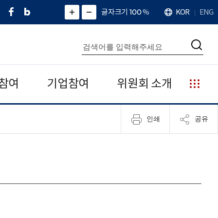
페
네
X
확
글자크기 100
%
KOR
ENG
언
화
화
이
이
(
대
어
면
면
스
버
트
수
확
축
북
블
위
대
통
소
치
검
로
터
합
색
그
)
검
색
참여
기업참여
위원회 소개
누
리
집
인쇄
공유
안
내