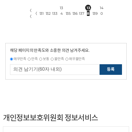
13
13
14
〈
〈
131
132
133
4
135
136
137
8
139
0
〈
해당 페이지의 만족도와 소중한 의견 남겨주세요.
매우만족
만족
보통
불만족
매우불만족
등록
개인정보보호위원회 정보서비스