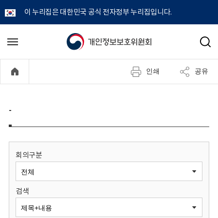
이 누리집은 대한민국 공식 전자정부 누리집입니다.
개
메
검
뉴
색
인
열
인쇄
공유
기
정
보
-
보
호
회의구분
위
검색
원