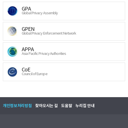
GPA
Global Privacy Assembly
GPEN
Global Privacy Enforcement Network
APPA
Asia Pacific Privacy Authorities
CoE
Council of Europe
개인정보처리방침
찾아오시는 길
도움말
누리집 안내