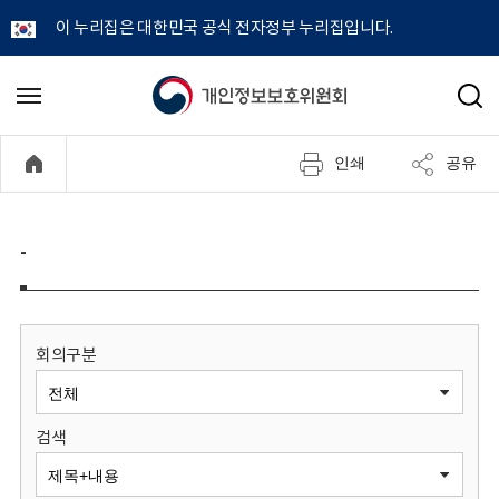
이 누리집은 대한민국 공식 전자정부 누리집입니다.
개
메
검
뉴
색
인
열
인쇄
공유
기
정
보
-
보
호
회의구분
위
검색
원