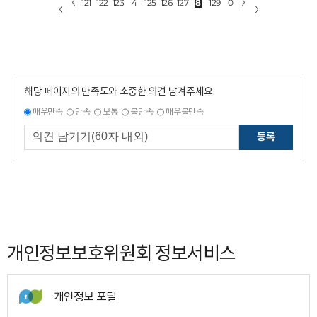
〈
121
122
123
4
125
126
127
8
129
0
〉
〈
〉
해당 페이지의 만족도와 소중한 의견 남겨주세요.
매우만족
만족
보통
불만족
매우불만족
등록
개인정보보호위원회 정보서비스
개인정보 포털