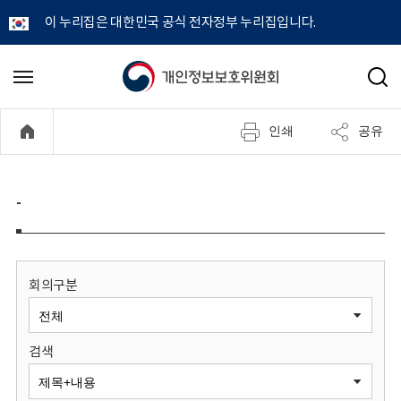
이 누리집은 대한민국 공식 전자정부 누리집입니다.
개
메
검
뉴
색
인
열
인쇄
공유
기
정
보
-
보
호
회의구분
위
검색
원