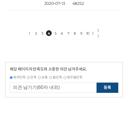
2020-07-13
48252
〉
1
2
3
4
5
6
7
8
9
10
〉
〉
해당 페이지의 만족도와 소중한 의견 남겨주세요.
매우만족
만족
보통
불만족
매우불만족
등록