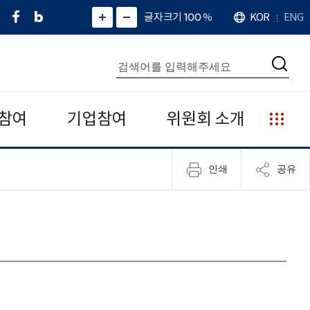
페
네
X
확
글자크기 100
%
KOR
ENG
언
화
화
이
이
(
대
어
면
면
스
버
트
수
확
축
북
블
위
대
통
소
치
검
로
터
합
색
그
)
검
색
참여
기업참여
위원회 소개
누
리
집
인쇄
공유
안
내