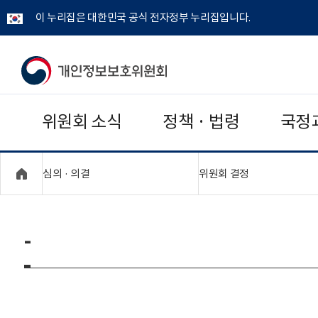
이 누리집은 대한민국 공식 전자정부 누리집입니다.
개
인
위원회 소식
정책 · 법령
국정
정
보
"접기,펼치기"
"접기,펼치기"
심의 · 의결
위원회 결정
보
호
-
위
원