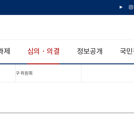
유
인
튜
스
브
타
그
램
과제
심의 · 의결
정보공개
국민
"접기,펼치기"
구 위원회