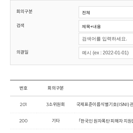
회
회의구분
검색
의결일
번호
회의구분
201
3소위원회
국제표준이름식별기호(ISNI) 
200
기타
「한국인 원자폭탄 피해자 지원을