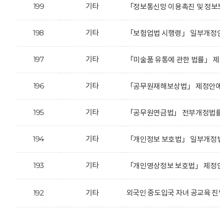
199
기타
「정보통신망 이용촉진 및 정보보
198
기타
「보험업법 시행령」 일부개정안
197
기타
「미술품 유통에 관한 법률」 제
196
기타
「공무원재해보상법」 제정안에 
195
기타
「공무원연금법」 전부개정법률안
194
기타
「개인정보 보호법」 일부개정법
193
기타
「개인영상정보 보호법」 제정안
192
기타
외국인 중도입국 자녀 공교육 진