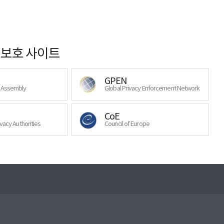
보호 사이트
GPEN
y Assembly
Global Privacy Enforcement Network
CoE
ivacy Authorities
Council of Europe