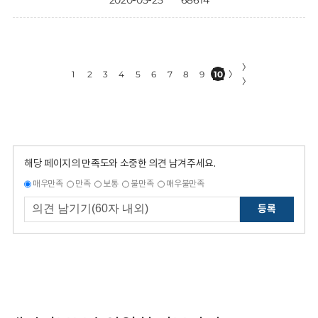
2020-05-25
68614
〉
1
2
3
4
5
6
7
8
9
10
〉
〉
해당 페이지의 만족도와 소중한 의견 남겨주세요.
매우만족
만족
보통
불만족
매우불만족
등록