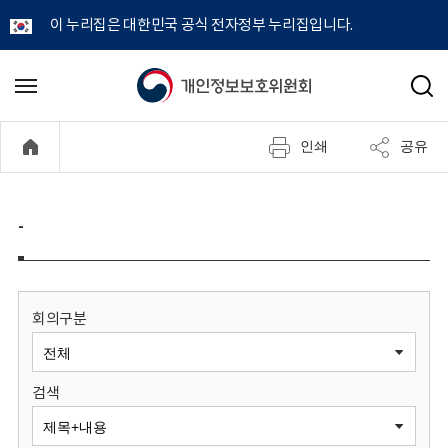
이 누리집은 대한민국 공식 전자정부 누리집입니다.
개
메
검
뉴
색
인
열
인쇄
공유
기
정
보
-
보
호
회의구분
위
검색
원