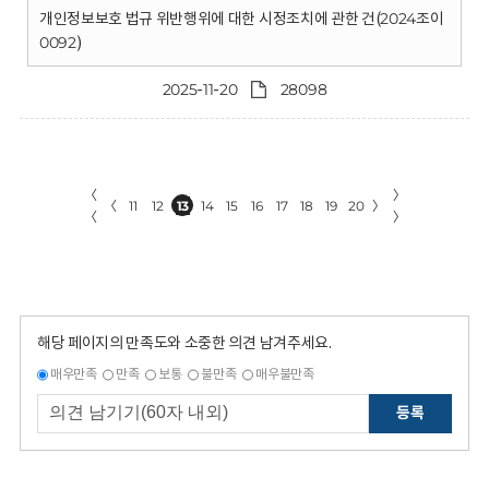
개인정보보호 법규 위반행위에 대한 시정조치에 관한 건(2024조이
0092)
2025-11-20
28098
〈
〉
〈
11
12
13
14
15
16
17
18
19
20
〉
〈
〉
해당 페이지의 만족도와 소중한 의견 남겨주세요.
매우만족
만족
보통
불만족
매우불만족
등록