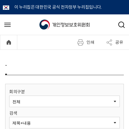
이 누리집은 대한민국 공식 전자정부 누리집입니다.
개
메
검
뉴
색
인
열
인쇄
공유
기
정
보
-
보
호
회의구분
위
검색
원