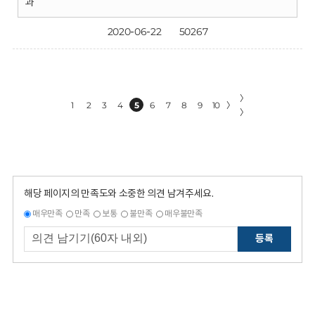
과
2020-06-22
50267
〉
1
2
3
4
5
6
7
8
9
10
〉
〉
해당 페이지의 만족도와 소중한 의견 남겨주세요.
매우만족
만족
보통
불만족
매우불만족
등록