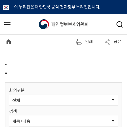
이 누리집은 대한민국 공식 전자정부 누리집입니다.
개
메
검
뉴
색
인
열
인쇄
공유
기
정
보
-
보
호
회의구분
위
검색
원