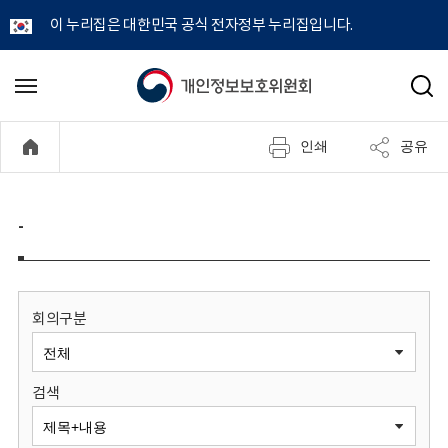
이 누리집은 대한민국 공식 전자정부 누리집입니다.
개
메
검
뉴
색
인
열
인쇄
공유
기
정
보
-
보
호
회의구분
위
검색
원