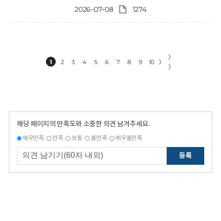
2026-07-08
1274
〉
1
2
3
4
5
6
7
8
9
10
〉
〉
해당 페이지의 만족도와 소중한 의견 남겨주세요.
매우만족
만족
보통
불만족
매우불만족
등록