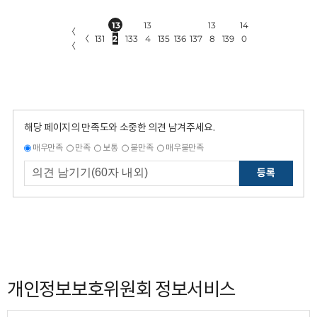
13
13
13
14
〈
〈
131
2
133
4
135
136
137
8
139
0
〈
해당 페이지의 만족도와 소중한 의견 남겨주세요.
매우만족
만족
보통
불만족
매우불만족
등록
개인정보보호위원회 정보서비스