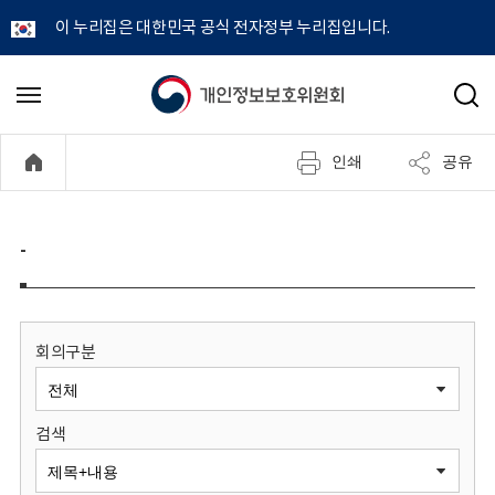
이 누리집은 대한민국 공식 전자정부 누리집입니다.
개
메
검
뉴
색
인
열
인쇄
공유
기
정
보
-
보
호
회의구분
위
검색
원