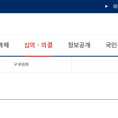
유
인
튜
스
브
타
그
램
과제
심의 · 의결
정보공개
국민
"접기,펼치기"
구 위원회