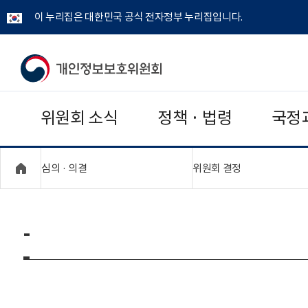
이 누리집은 대한민국 공식 전자정부 누리집입니다.
개
인
위원회 소식
정책 · 법령
국정
정
보
"접기,펼치기"
"접기,펼치기"
심의 · 의결
위원회 결정
보
호
-
위
원