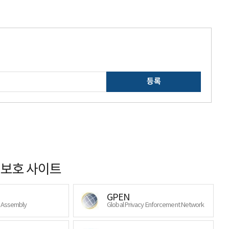
등록
보호 사이트
GPEN
y Assembly
Global Privacy Enforcement Network