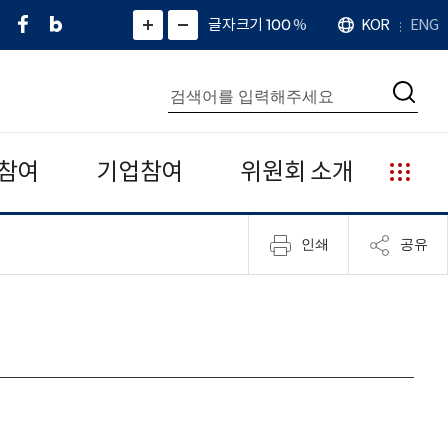
페
네
X
확
글자크기 100
%
KOR
ENG
언
화
화
이
이
(
대
어
면
면
스
버
트
수
확
축
북
블
위
대
통
소
치
검
로
터
합
색
그
)
검
색
참여
기업참여
위원회 소개
누
리
집
인쇄
공유
안
내