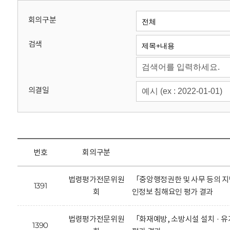
회
회의구분
검색
의결일
번호
회의구분
법령평가전문위원
「중앙행정권한 및 사무 등의 지
1391
회
인정보 침해요인 평가 결과
법령평가전문위원
「화재예방, 소방시설 설치 · 
1390