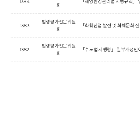
1384
「해양환경관리법 시행규칙」 
회
법령평가전문위원
1383
「화훼산업 발전 및 화훼문화 
회
법령평가전문위원
1382
「수도법 시행령」 일부개정안에
회