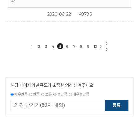
과
2020-06-22
49796
〉
1
2
3
4
5
6
7
8
9
10
〉
〉
해당 페이지의 만족도와 소중한 의견 남겨주세요.
매우만족
만족
보통
불만족
매우불만족
등록