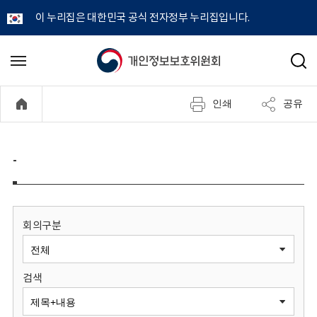
이 누리집은 대한민국 공식 전자정부 누리집입니다.
개
메
검
뉴
색
인
열
인쇄
공유
기
정
보
-
보
호
회의구분
위
검색
원