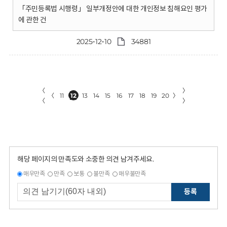
「주민등록법 시행령」 일부개정안에 대한 개인정보 침해요인 평가
에 관한 건
2025-12-10
34881
〈
〉
〈
11
12
13
14
15
16
17
18
19
20
〉
〈
〉
해당 페이지의 만족도와 소중한 의견 남겨주세요.
매우만족
만족
보통
불만족
매우불만족
등록