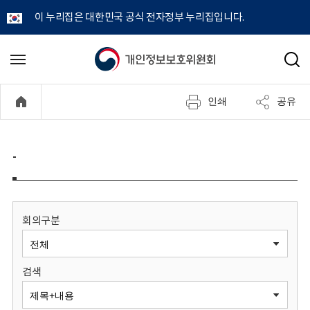
이 누리집은 대한민국 공식 전자정부 누리집입니다.
개
메
검
뉴
색
인
열
인쇄
공유
기
정
보
-
보
호
회의구분
위
검색
원