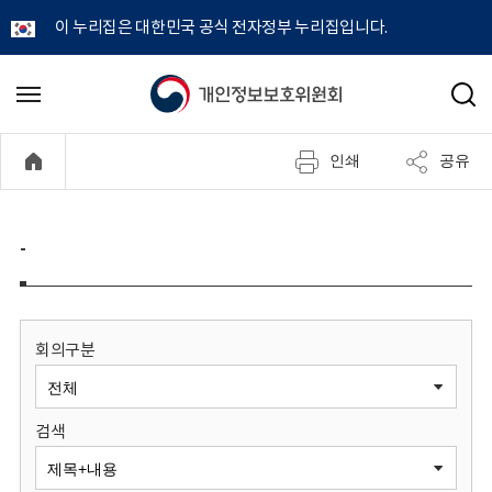
이 누리집은 대한민국 공식 전자정부 누리집입니다.
개
메
검
뉴
색
인
열
인쇄
공유
기
정
보
-
보
호
회의구분
위
검색
원