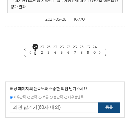
「대기환경보전법 시행령」 일부개정안에 대한 개인정보 침해요인
평가 결과
2021-05-26
16770
23
23
23
23
23
23
23
23
23
24
〈
〉
〈
1
2
3
4
5
6
7
8
9
0
〉
〈
〉
해당 페이지의 만족도와 소중한 의견 남겨주세요.
매우만족
만족
보통
불만족
매우불만족
등록