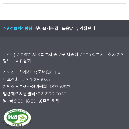
개인정보처리방침
찾아오시는 길
도움말
누리집 안내
주소 : (우)03171 서울특별시 종로구 세종대로 209 정부서울청사 개인
정보보호위원회
개인정보침해신고 : 국번없이 118
대표전화 : 02-2100-3025
개인정보분쟁조정위원회 : 1833-6972
법령해석지원센터 : 02-2100-3043
월~금 9:00~18:00, 공휴일 제외