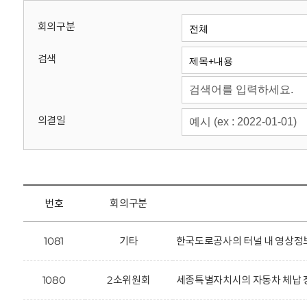
회
회의구분
검색
의결일
번호
회의구분
1081
기타
한국도로공사의 터널 내 영상정
1080
2소위원회
세종특별자치시의 자동차 체납 징