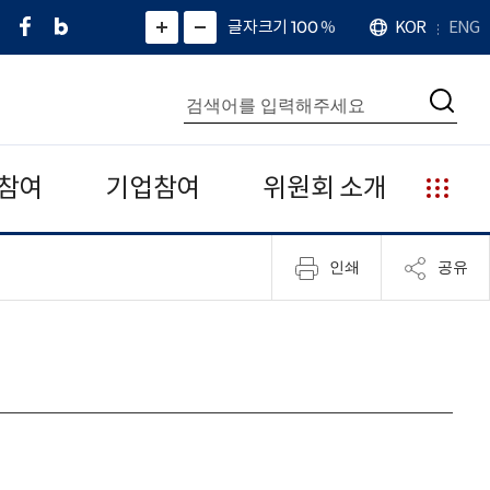
페
네
X
확
글자크기 100
%
KOR
ENG
언
화
화
이
이
(
대
어
면
면
스
버
트
수
확
축
북
블
위
대
통
소
치
검
로
터
합
색
그
)
검
색
참여
기업참여
위원회 소개
누
리
집
인쇄
공유
안
내