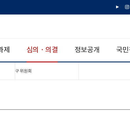
유
인
튜
스
브
타
그
램
과제
심의 · 의결
정보공개
국민
"접기,펼치기"
구 위원회