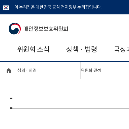
이 누리집은 대한민국 공식 전자정부 누리집입니다.
개
인
위원회 소식
정책 · 법령
국정
정
보
"접기,펼치기"
"접기,펼치기"
심의 · 의결
위원회 결정
보
호
-
위
원