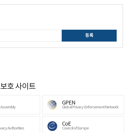
등록
보호 사이트
GPEN
y Assembly
Global Privacy Enforcement Network
CoE
ivacy Authorities
Council of Europe