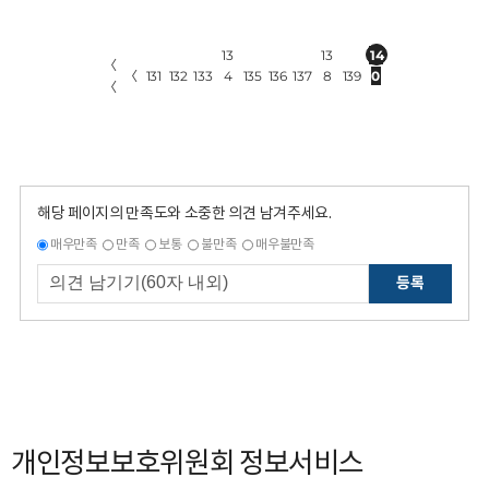
13
13
14
〈
〈
131
132
133
4
135
136
137
8
139
0
〈
해당 페이지의 만족도와 소중한 의견 남겨주세요.
매우만족
만족
보통
불만족
매우불만족
등록
개인정보보호위원회 정보서비스