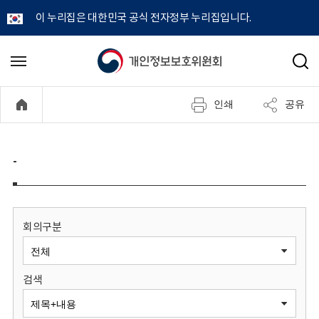
이 누리집은 대한민국 공식 전자정부 누리집입니다.
개
메
검
뉴
색
인
열
인쇄
공유
기
정
보
-
보
호
회의구분
위
검색
원