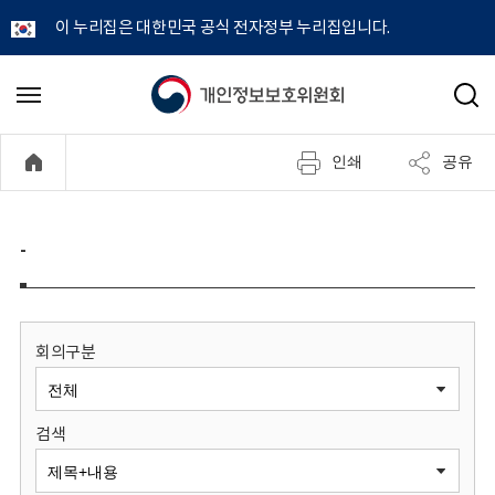
이 누리집은 대한민국 공식 전자정부 누리집입니다.
개
메
검
뉴
색
인
열
인쇄
공유
기
정
보
-
보
호
회의구분
위
검색
원