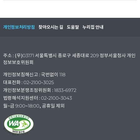
개인정보처리방침
찾아오시는 길
도움말
누리집 안내
주소 : (우)03171 서울특별시 종로구 세종대로 209 정부서울청사 개인
정보보호위원회
개인정보침해신고 : 국번없이 118
대표전화 : 02-2100-3025
개인정보분쟁조정위원회 : 1833-6972
법령해석지원센터 : 02-2100-3043
월~금 9:00~18:00, 공휴일 제외